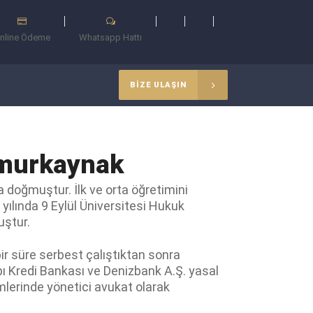
nline Ödeme
Whatsapp Hattı
BİZE ULAŞIN
imurkaynak
 doğmuştur. İlk ve orta öğretimini
ılında 9 Eylül Üniversitesi Hukuk
ştur.
ir süre serbest çalıştıktan sonra
pı Kredi Bankası ve Denizbank A.Ş. yasal
mlerinde yönetici avukat olarak