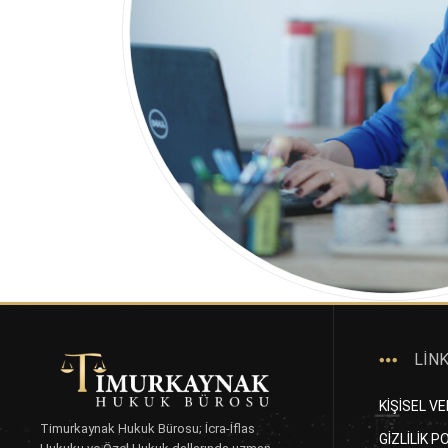
LİN
KİŞİSEL V
Timurkaynak Hukuk Bürosu; İcra-İflas
GİZLİLİK P