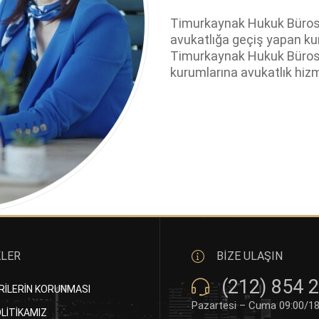
Timurkaynak Hukuk Bürosu
avukatlığa geçiş yapan ku
Timurkaynak Hukuk Bürosu
kurumlarına avukatlık hiz
KLER
BİZE ULAŞIN
(212) 854 
ERİLERİN KORUNMASI
Pazartesi – Cuma 09:00/18
OLİTİKAMIZ