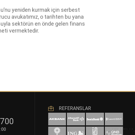
’nu yeniden kurmak için serbest
rucu avukatımız, o tarihten bu yana
yla sektörün en önde gelen finans
meti vermektedir.
REFERANSLAR
2700
:00