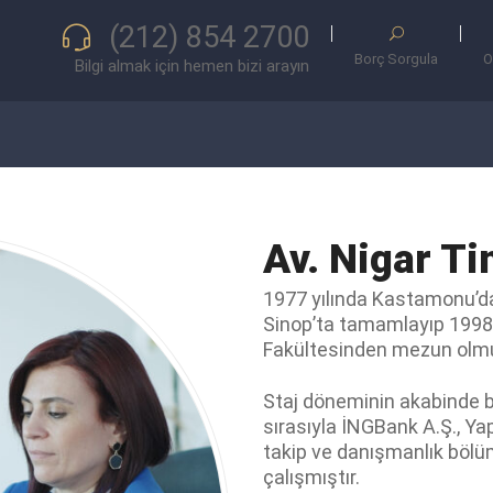
(212) 854 2700
Borç Sorgula
O
Bilgi almak için hemen bizi arayın
Av. Nigar T
1977 yılında Kastamonu’da
Sinop’ta tamamlayıp 1998 y
Fakültesinden mezun olmu
Staj döneminin akabinde b
sırasıyla İNGBank A.Ş., Ya
takip ve danışmanlık bölü
çalışmıştır.