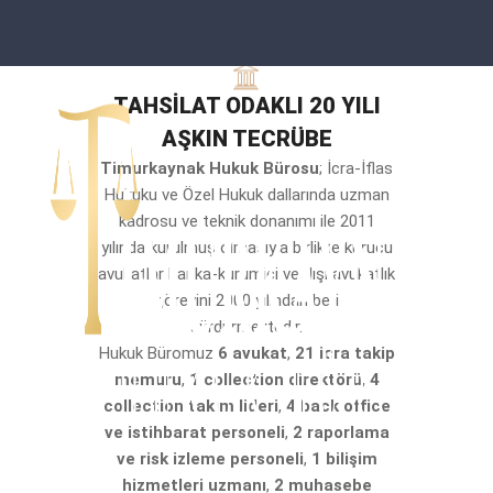
TAHSİLAT ODAKLI 20 YILI
AŞKIN TECRÜBE
Timurkaynak Hukuk Bürosu
; İcra-İflas
Hukuku ve Özel Hukuk dallarında uzman
kadrosu ve teknik donanımı ile 2011
yılında kurulmuş olmasıyla birlikte kurucu
avukatlar banka-kurumiçi ve dışı avukatlık
görevini 2000 yılından beri
sürdürmektedir.
Hukuk Büromuz
6 avukat
,
21 icra takip
memuru
,
1 collection direktörü
,
4
collection takım lideri
,
4 back office
ve istihbarat personeli
,
2 raporlama
ve risk izleme personeli
,
1 bilişim
hizmetleri uzmanı
,
2 muhasebe