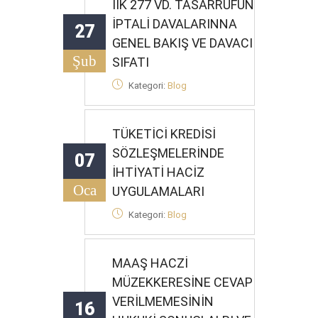
İİK 277 VD. TASARRUFUN
İPTALİ DAVALARINNA
27
GENEL BAKIŞ VE DAVACI
Şub
SIFATI
Kategori:
Blog
TÜKETİCİ KREDİSİ
SÖZLEŞMELERİNDE
07
İHTİYATİ HACİZ
Oca
UYGULAMALARI
Kategori:
Blog
MAAŞ HACZİ
MÜZEKKERESİNE CEVAP
VERİLMEMESİNİN
16