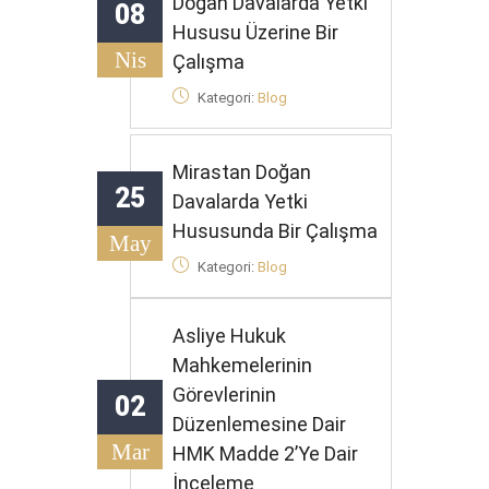
Doğan Davalarda Yetki
08
Hususu Üzerine Bir
Nis
Çalışma
Kategori:
Blog
Mirastan Doğan
25
Davalarda Yetki
Hususunda Bir Çalışma
May
Kategori:
Blog
Asliye Hukuk
Mahkemelerinin
Görevlerinin
02
Düzenlemesine Dair
Mar
HMK Madde 2’ye Dair
İnceleme