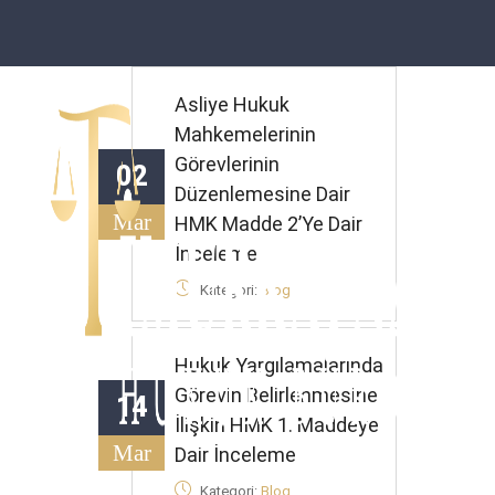
Asliye Hukuk
Mahkemelerinin
Görevlerinin
02
Düzenlemesine Dair
Mar
HMK Madde 2’ye Dair
İnceleme
Kategori:
Blog
Hukuk Yargılamalarında
Görevin Belirlenmesine
14
İlişkin HMK 1. Maddeye
Mar
Dair İnceleme
Kategori:
Blog